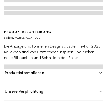
PRODUKTBESCHREIBUNG
Style ‎827026 Z7AOX 1000
Die Anzüge und formellen Designs aus der Pre-Fall 2025
Kollektion sind von Freizeitmode inspiriert und rücken
neue Silhouetten und Schnitte in den Fokus.
Charakteristische Elemente treffen dabei auf elegante
Details. Dieser Anzug erscheint in einem Design aus
Produktinformationen
schwarzer Wolle.
Unsere Verpflichtung