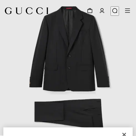
1
/
9