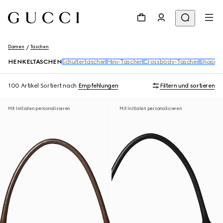
Damen
Taschen
HENKELTASCHEN
Schultertaschen
Mini-Taschen
Crossbody-Taschen
Shopper
100 Artikel
Sortiert nach
Empfehlungen
Filtern und sortieren
Mit Initialen personalisieren
Mit Initialen personalisieren