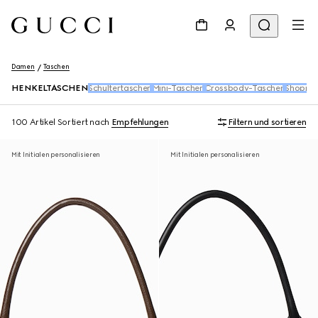
Damen
Taschen
HENKELTASCHEN
Schultertaschen
Mini-Taschen
Crossbody-Taschen
Shopper
100 Artikel
Sortiert nach
Empfehlungen
Filtern und sortieren
Mit Initialen personalisieren
Mit Initialen personalisieren