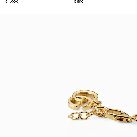
€ 1.900
€ 550