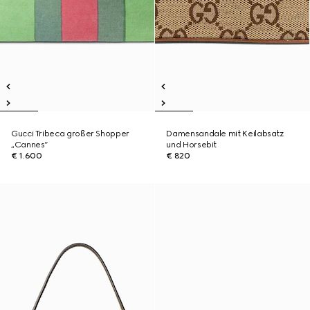
Gucci Tribeca großer Shopper
Damensandale mit Keilabsatz
„Cannes“
und Horsebit
€ 1.600
€ 820