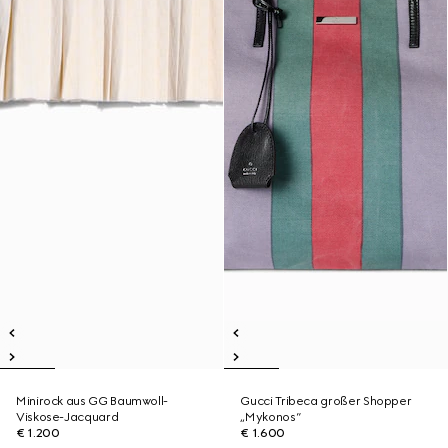
Minirock aus GG Baumwoll-
Gucci Tribeca großer Shopper
Viskose-Jacquard
„Mykonos“
€ 1.200
€ 1.600