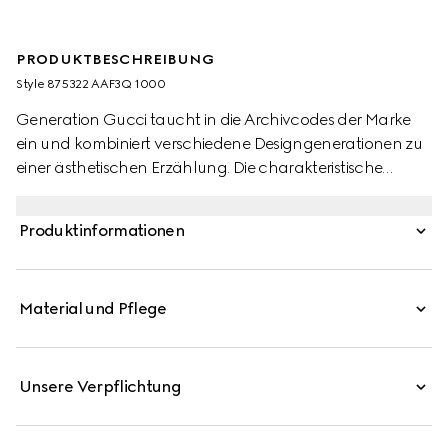
PRODUKTBESCHREIBUNG
Style ‎875322 AAF3Q 1000
Generation Gucci taucht in die Archivcodes der Marke
ein und kombiniert verschiedene Designgenerationen zu
einer ästhetischen Erzählung. Die charakteristische
Ballerina mit Horsebit strahlt moderne Eleganz aus. Dieser
Stil zeichnet sich durch ein sehr weiches
Produktinformationen
Lederobermaterial mit einem elastischen Schaft aus, der
Komfort und mühelosen Stil vereint, und wird durch die
vom Reitsport inspirierte Hardware ergänzt.
Material und Pflege
Unsere Verpflichtung