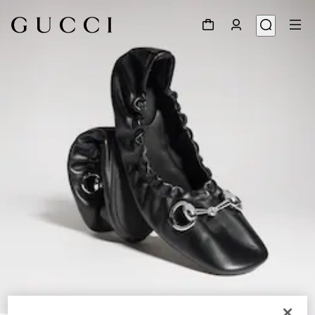
1
/
9