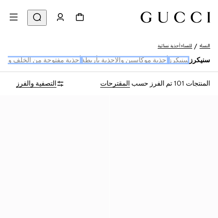
النساء
للنساء أحذية نسائية
سنيكرز
سنيكرز
أحذية موكاسين والأحذية بأربطة
أحذية مفتوحة من الخلف وميو
المنتجات 101
تم الفرز حسب
المقترحات
التصفية والفرز