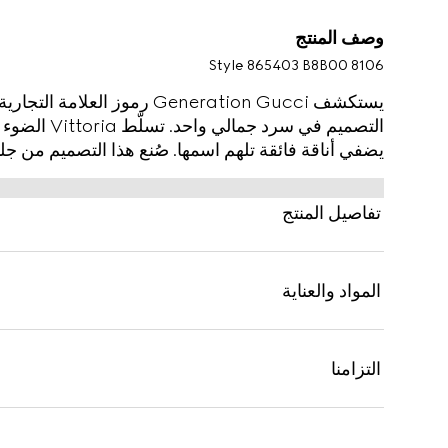
وصف المنتج
Style ‎865403 B8B00 8106
يستكشف Generation Gucci رموز 
التصميم في سر
يضفي أناقة فائقة تلهم اسمها. صُنع هذا التصميم من جل
موحّد ونعل داخلي.
تفاصيل المنتج
المواد والعناية
التزامنا