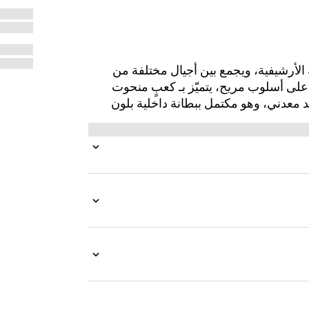
العلامة التجارية الأرشيفية، ويجمع بين أجيال مختلفة من
د جمالي واحد. تسلّط Vittoria الضوء على أسلوب مريح، يتميّز بـ كعبٍ منحوت
د معدني، وهو مكتمل ببطانة داخلية بلون