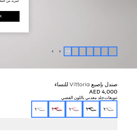
.لمزيد من المع
K
+
2
صندل بإصبع Vittoria للنساء
AED 4,000
تنويعات
جلد معدني باللون الفضي