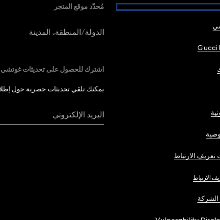
مُحدّد موقع المتجر
شي
الدولة/المنطقة، المدينة
Gucci 
اشترك للحصول على تحديثات غوتشي
يمكنك تلقي تحديثات حصرية حول إطلاق 
نية
البريد الإلكتروني
صية
تعريف الارتباط
يف الارتباط
الشركة