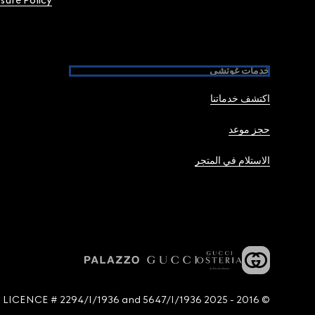
osure Policy
خدمات غوتشي
اكتشف خدماتنا
حجز موعد
الاستلام في المتجر
© 2016 - 2025 Guccio Gucci S.p.A. - All rights reserved. SIAE LICENCE # 2294/I/1936 and 5647/I/1936