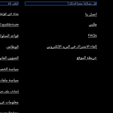
هل يمكننا مساعدتك؟
الشركة
نبذة عن غوت
اتصل بنا
طلبي
Equilibrium
FAQs
قواعد السلوك
إلغاء الاشتراك في البريد الإلكتروني
الوظائف
خريطة الموقع
الشؤون القانو
سياسة الخصو
سياسة ملفات 
إعدادات ملف تعر
معلومات عن 