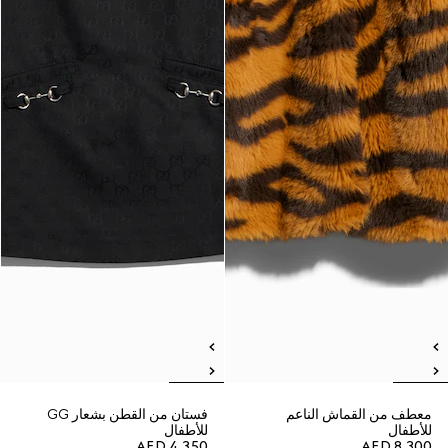
معطف من القماش الناعم
فستان من القطن بشعار GG
للأطفال
للأطفال
AED 4,350
AED 8,300