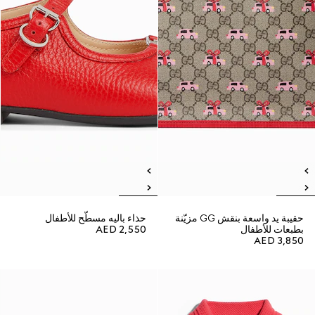
حقيبة يد واسعة بنقش GG مزيّنة
حذاء باليه مسطّح للأطفال
بطبعات للأطفال
AED 2,550
AED 3,850