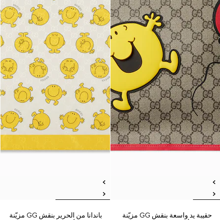
حقيبة يد واسعة بنقش GG مزيّنة
باندانا من الحرير بنقش GG مزيّنة