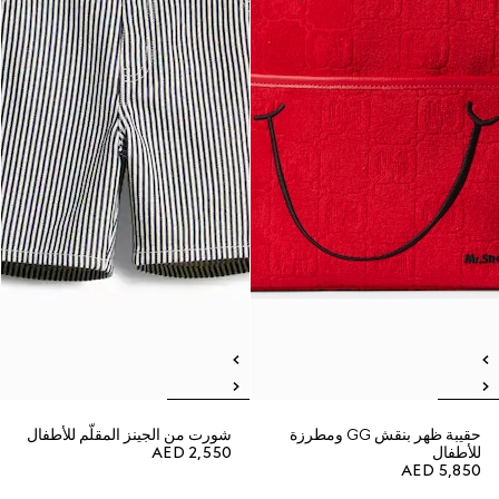
حقيبة ظهر بنقش GG ومطرزة
شورت من الجينز المقلّم للأطفال
للأطفال
AED 2,550
AED 5,850