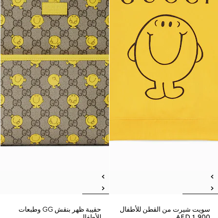
سويت شيرت من القطن للأطفال
حقيبة ظهر بنقش GG وطبعات
AED 1,900
للأطفال