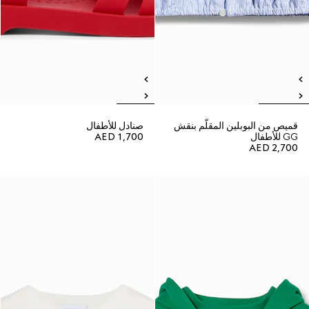
قميص من البوبلين المقلّم بنقش
صنادل للأطفال
GG للأطفال
AED 1,700
AED 2,700