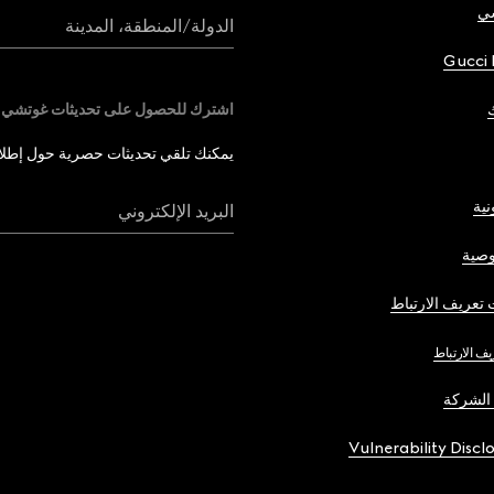
شي
الدولة/المنطقة، المدينة
Gucci 
اشترك للحصول على تحديثات غوتشي
يمكنك تلقي تحديثات حصرية حول إطلاق 
نية
البريد الإلكتروني
صية
تعريف الارتباط
يف الارتباط
الشركة
Vulnerability Discl