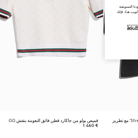
نا التسويقية
لويب هذا، فإنك
ارتباط
قميص بولو من جاكارد قطن فائق النعومة بنقش GG
€ 1.460