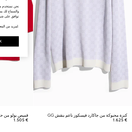
نحن نستخدم ملف
والسماح لك بمش
توافق على شرو
.لمزيد من المع
K
كنزة محبوكة من جاكارد فيسكوز ناعم بنقش GG
قميص بولو من حري
€ 1.505
€ 1.625