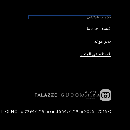
خدمات غوتشي
اكتشف خدماتنا
حجز موعد
الاستلام في المتجر
© 2016 - 2025 Guccio Gucci S.p.A. - All rights reserved. SIAE LICENCE # 2294/I/1936 and 5647/I/1936