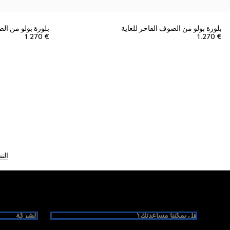
بلوزة بولو من الصوف الفاخر للغاية
بلوزة بولو من الص
€ 1.270
€ 1.270
الن
Foote
هل يمكننا مساعدتك؟
الشركة