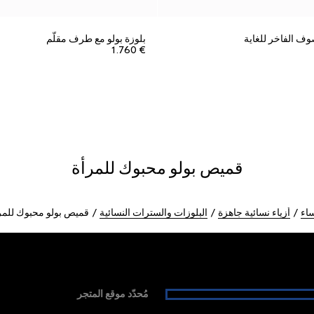
وف الفاخر للغاية
بلوزة بولو مع طرف مقلّم
€ 1.760
قميص بولو محبوك للمرأة
ساء
أزياء نسائية جاهزة
البلوزات والسترات النسائية
قميص بولو محبوك للمر
مُحدّد موقع المتجر