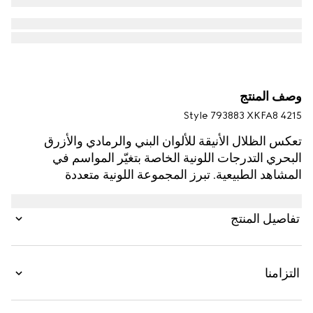
وصف المنتج
Style ‎793883 XKFA8 4215
تعكس الظلال الأنيقة للألوان البني والرمادي والأزرق
البحري التدرجات اللونية الخاصة بتغيّر المواسم في
المشاهد الطبيعية. تبرز المجموعة اللونية متعددة
الاستخدامات والمقاومة لمرور الوقت بسهولة في كل
القطع الموجودة في خزانة مناسبة لحياتنا اليومية. صُنعت
تفاصيل المنتج
بلوزة بولو الفضفاضة هذه من صوف فاخر للغاية وتتعزّز
بتطريز لشعار G المتشابك.
التزامنا