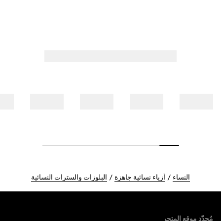
النساء
أزياء نسائية جاهزة
البلوزات والسترات النسائية
Foote
مُحدّد موقع المتجر