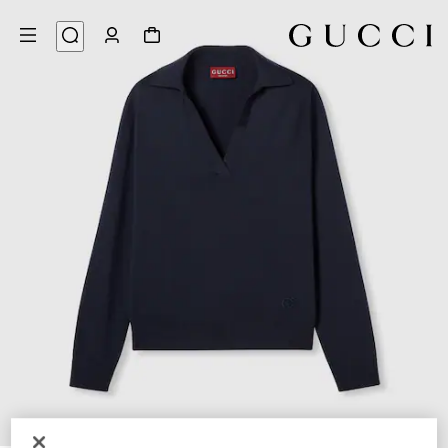
6
/
1