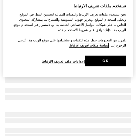
نستخدم ملفات تعريف الارتباط
بلوزة بولو من الصوف الفاخر للغاية
نحن نستخدم ملفات تعريف الارتباط والتقنيات المماثلة لتحسين التنقل في الموقع،
€ 1.270
وتحليل استخدام الموقع، وتعزيز جهودنا التسويقية والسماح لك بمشاركة المحتوى
تنويعات
أزرق بحري
الخاص بنا على شبكات التواصل الاجتماعي الخاصة بك. وبالاستمرار في استخدام موقع
الويب هذا، فإنك توافق على شروط الاستخدام هذه.
.لمزيد من المعلومات حول هذه التقنيات واستخدامها على موقع الويب هذا، يُرجى
الرجوع إلى
سياسة ملفات تعريف الارتباط
OK
إعدادات ملف تعريف الارتباط