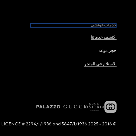
خدمات غوتشي
اكتشف خدماتنا
حجز موعد
الاستلام في المتجر
© 2016 - 2025 Guccio Gucci S.p.A. - All rights reserved. SIAE LICENCE # 2294/I/1936 and 5647/I/1936