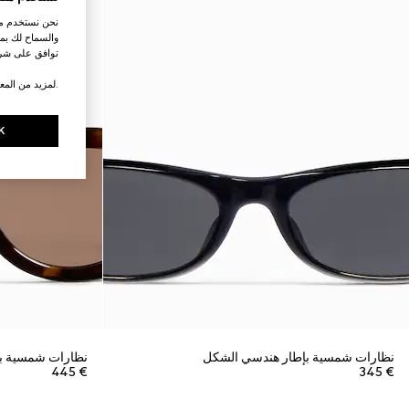
نحن نستخدم ملف
والسماح لك بمش
توافق على شرو
.لمزيد من المع
K
نظارات شمسية بإطار هندسي الشكل
نظارات شمسية بإ
€ 445
€ 345