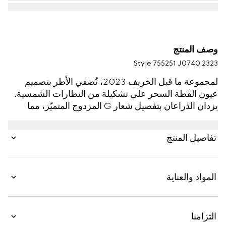
وصف المنتج
Style ‎755251 J0740 2323
لمجموعة ما قبل الخريف 2023، تُضفي الأُطر بتصميم
عيون القطة السحر على تشكيلة من النظارات الشمسية.
يزدان الذراعان بتفصيل شعار G المزدوج المتميّز، مما
يكمل الإطار المصنوع من الأسيتات بنقش صدفة ظهر
السلحفاة مع العدستَين باللون البني.
تفاصيل المنتج
المواد والعناية
التزامنا