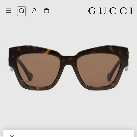
3
/
1