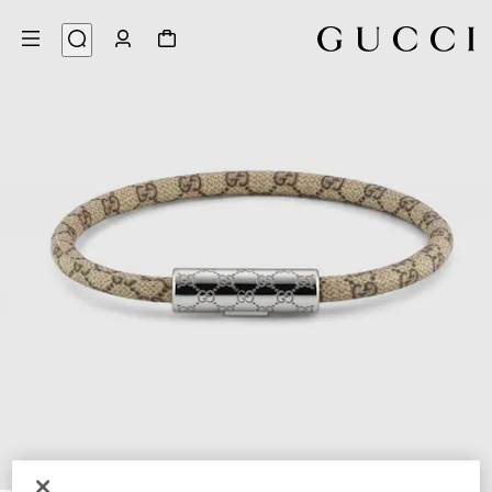
5
/
1