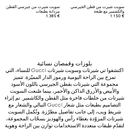
سويت شيرت من قطن الجيرسي
سويت شيرت من جيرسي القطن
والكشمير مع طبعة
مزدانة بطبعات
€ 1.385
€ 1.150
بلوزات وقمصان نسائية
اكتشفوا تي شيرتات وسويت شيرتات Gucci للنساء، التي
تمزج بين الراحة اليومية ورموز الدار المميّزة. تتميز
مجموعة التي شيرتات بقطن الجيرسي باللون الأسود
والأبيض والأزرق الداكن والأحمر، بينما صُنعت السويت
شيرتات من خلطات فاخرة مثل القطن والكاشمير. تم إثراء
التصاميم بطبعات مثل شعار Gucci النبالي والشعار مع
شريط ويب، إلى جانب تفاصيل مطرّزة. وتُكمل السويت
شيرتات المزوّدة بغطاء رأس والهوديز بسحّاب المجموعة،
لتقدّم طبقات متعددة الاستخدامات توازن بين الراحة وهوية