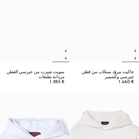
جاكيت مزوّد بسحّاب من قطن
سويت شيرت من جيرسي القطن
جيرسي وكشمير
مزدانة بطبعات
€ 1.385
€ 1.460