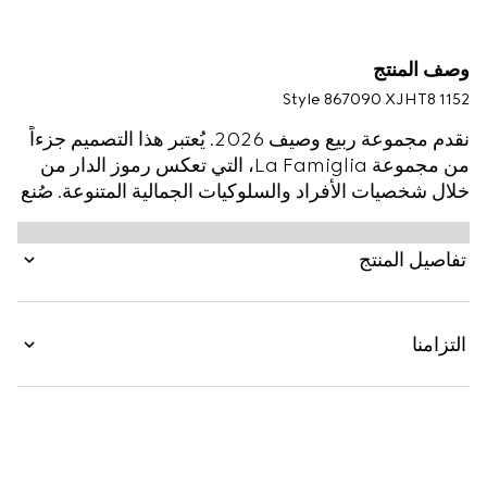
وصف المنتج
Style ‎867090 XJHT8 1152
نقدم مجموعة ربيع وصيف 2026. يُعتبر هذا التصميم جزءاً
من مجموعة La Famiglia، التي تعكس رموز الدار من
خلال شخصيات الأفراد والسلوكيات الجمالية المتنوعة. صُنع
هذا الجاكيت المزوّد بسحّاب من قطن الجيرسي
والكشمير، ويزدان بطبعة شعار Gucci وشريط ويب مع
تفاصيل المنتج
شعار G المتشابك.
التزامنا