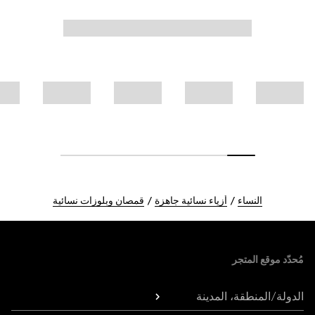
النساء
أزياء نسائية جاهزة
قمصان وبلوزات نسائية
Foote
مُحدّد موقع المتجر
الدولة/المنطقة، المدينة