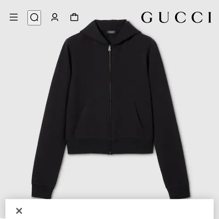
5
/
1