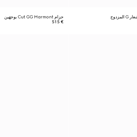
مزدوج
حزام Cut GG Marmont بوجهَين
€ 515