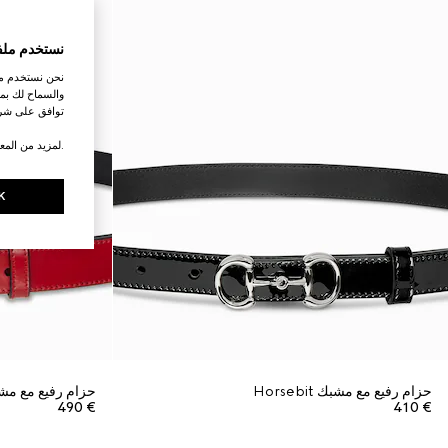
نستخدم ملف
نحن نستخدم ملف
والسماح لك بمش
توافق على شرو
.لمزيد من المع
K
حزام رفيع مع مشبك Horsebit
حزام رفيع مع مشبك شع
€ 490
€ 410