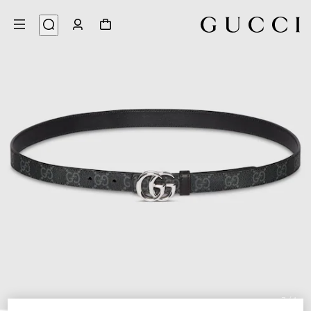
7
/
1