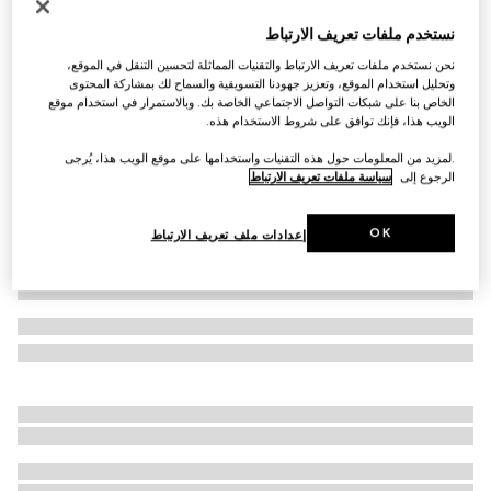
حزام GG Marmont رفيع بوجهَين
نستخدم ملفات تعريف الارتباط
€ 420
نحن نستخدم ملفات تعريف الارتباط والتقنيات المماثلة لتحسين التنقل في الموقع،
تنويعات
قماش GG Supreme باللون الأسود وجلد باللون الأسود
وتحليل استخدام الموقع، وتعزيز جهودنا التسويقية والسماح لك بمشاركة المحتوى
الخاص بنا على شبكات التواصل الاجتماعي الخاصة بك. وبالاستمرار في استخدام موقع
الويب هذا، فإنك توافق على شروط الاستخدام هذه.
.لمزيد من المعلومات حول هذه التقنيات واستخدامها على موقع الويب هذا، يُرجى
الرجوع إلى
سياسة ملفات تعريف الارتباط
OK
إعدادات ملف تعريف الارتباط