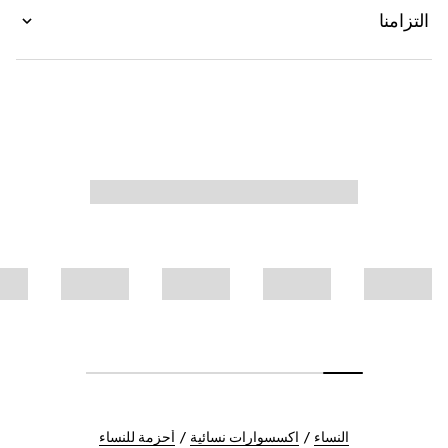
التزامنا
النساء
اكسسوارات نسائية
أحزمة للنساء