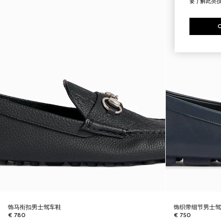
要了解此类
饰马衔扣男士驾车鞋
饰织带细节男士
€ 780
€ 750