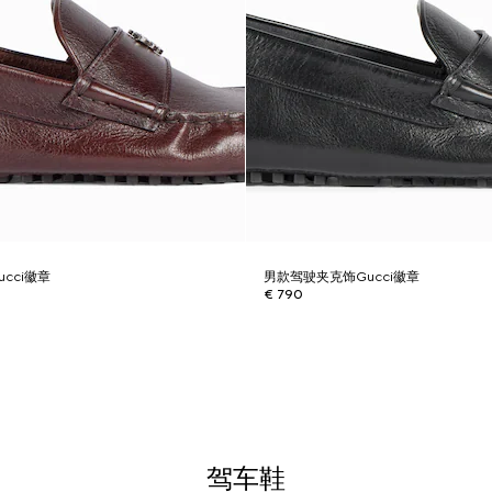
cci徽章
男款驾驶夹克饰Gucci徽章
€ 790
驾车鞋