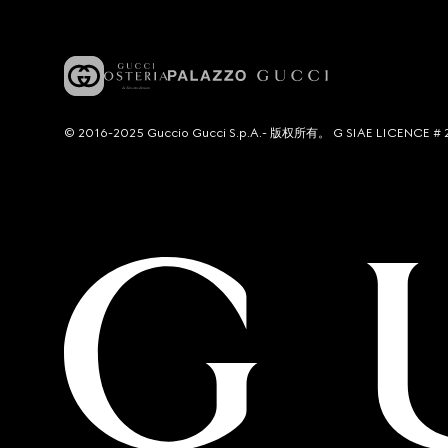
© 2016-2025 Guccio Gucci S.p.A.- 版权所有。 G SIAE LICENCE # 2