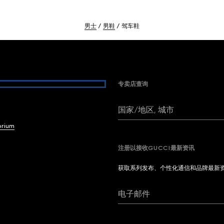
男士
男鞋
驾车鞋
专卖店查询
国家/地区, 城市
brium
注册以接收GUCCI最新资讯
获取系列发布、个性化通信和品牌最新
电子邮件