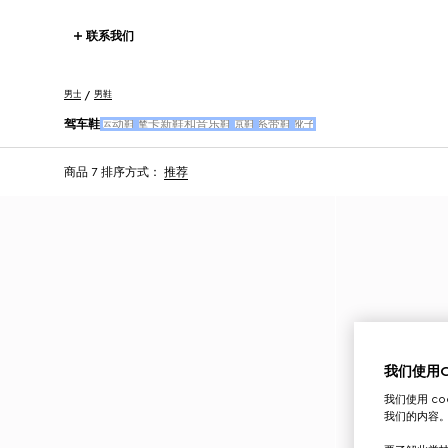
联系我们
男士
男鞋
驾车鞋
运动鞋
摩卡新鞋和音乐鞋
凉鞋
系带鞋
靴子
商品 7
排序方式：
推荐
我们使用Co
我们使用 c
我们的内容