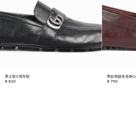
男士双G驾车鞋
男款驾驶夹克饰Gu
€ 820
€ 790