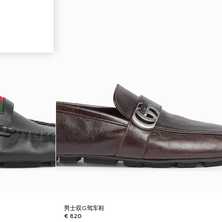
男士双G驾车鞋
€ 820