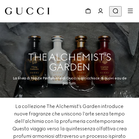
THE ALCHEMIST'S
GARDEN
La linea di Haute Perfumerie di Gucci si arricchisce di nuovi eau de
parfum.
La collezione The Alchemist's Garden introduce
nuove fragranze che uniscono l'arte senza tempo
dell'alchimia con la profumeria contemporanea.
Questo viaggio verso la quintessenza olfattiva crea
profumi armoniosi attraverso un processo ispirato