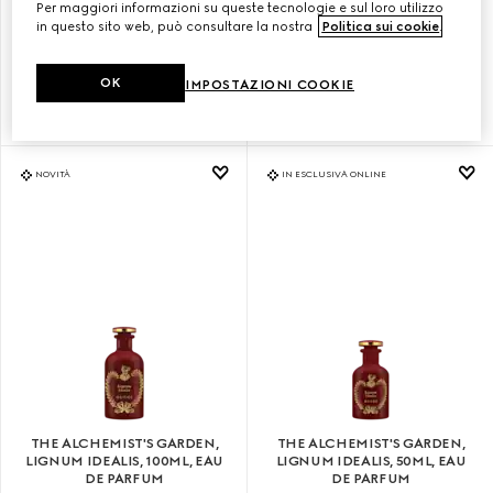
Per maggiori informazioni su queste tecnologie e sul loro utilizzo
in questo sito web, può consultare la nostra
Politica sui cookie
.
THE ALCHEMIST'S GARDEN,
THE ALCHEMIST'S GARDEN,
YLANG AMBRATO, 100ML, EAU
YLANG AMBRATO, 50ML, EAU
DE PARFUM
DE PARFUM
OK
IMPOSTAZIONI COOKIE
€ 345
€ 240
NOVITÀ
IN ESCLUSIVA ONLINE
THE ALCHEMIST'S GARDEN,
THE ALCHEMIST'S GARDEN,
LIGNUM IDEALIS, 100ML, EAU
LIGNUM IDEALIS, 50ML, EAU
DE PARFUM
DE PARFUM