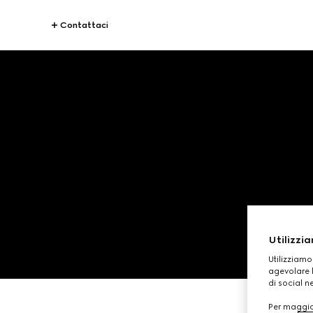
Contattaci
Utilizzia
Utilizziamo
agevolare l
di social n
Per maggior