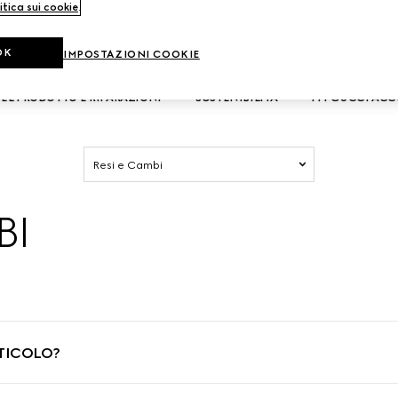
itica sui cookie
.
OK
INFORMAZIONI SUL PRODOTTO
ORDINI E PAGAMENTI
SPED
IMPOSTAZIONI COOKIE
EL PRODOTTO E RIPARAZIONI
SOSTENIBILITÀ
MY GUCCI AC
Resi e Cambi
BI
RTICOLO?