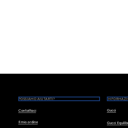
Footer
POSSIAMO AIUTARTI?
INFORMAZI
Gucci
Contattaci
Il mio ordine
Gucci Equili