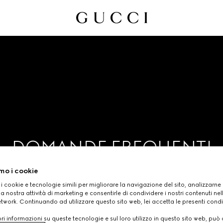
DOMANDE FREQUENTI
mo i cookie
 i cookie e tecnologie simili per migliorare la navigazione del sito, analizzarne l'
a nostra attività di marketing e consentirle di condividere i nostri contenuti ne
etwork. Continuando ad utilizzare questo sito web, lei accetta le presenti condi
i informazioni su queste tecnologie e sul loro utilizzo in questo sito web, può 