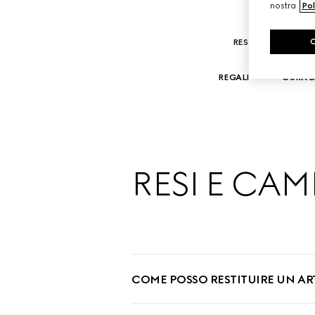
nostra
Pol
RESI E CAMBI
REGALI
CURA D
RESI E CAM
COME POSSO RESTITUIRE UN A