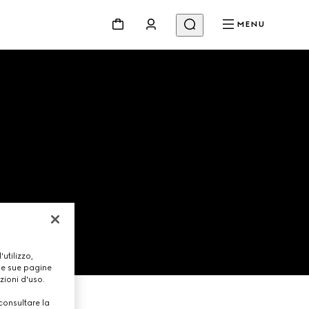
MENU
utilizzo,
lle sue pagine
zioni d'uso.
consultare la