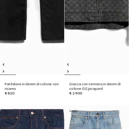
Pantalone in denim di cotone con
Giacca con cerniera in denim di
ricamo
cotone GG jacquard
€ 820
€ 2.900
Novità