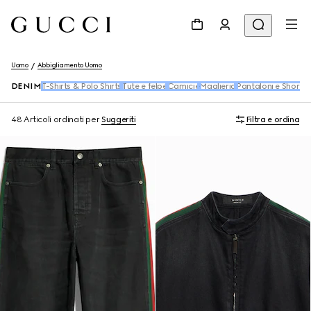
Uomo
Abbigliamento Uomo
DENIM
T-Shirts & Polo Shirts
Tute e felpe
Camicie
Maglieria
Pantaloni e Shorts
48 Articoli
ordinati per
Suggeriti
Filtra e ordina