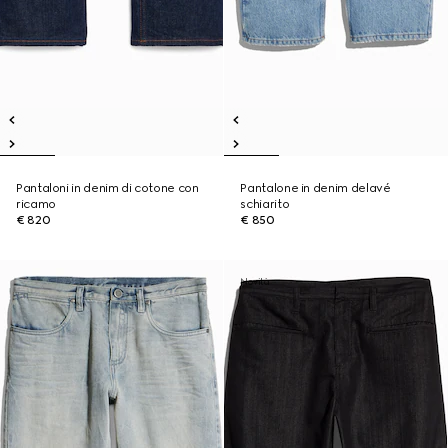
Pantaloni in denim di cotone con
Pantalone in denim delavé
ricamo
schiarito
€ 820
€ 850
Novità