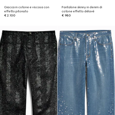
Giacca in cotone e viscosa con
Pantalone skinny in denim di
effetto pitonato
cotone effetto délavé
€ 2.100
€ 980