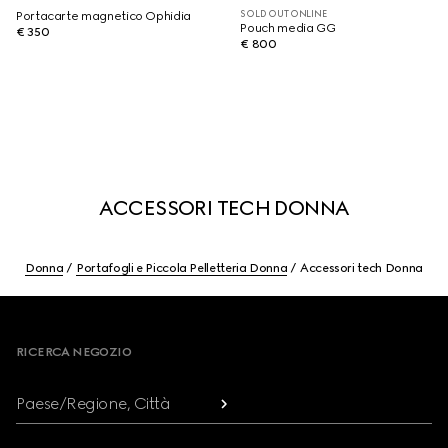
SOLD OUT ONLINE
Portacarte magnetico Ophidia
Pouch media GG
€ 350
€ 800
ACCESSORI TECH DONNA
Donna
Portafogli e Piccola Pelletteria Donna
Accessori tech Donna
Footer
RICERCA NEGOZIO
Paese/Regione, Città