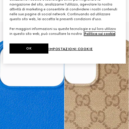
navigazione del sito, analizzarne l'utilizzo, agevolare la nostra
Custodia per iPhone 17 Pro Max
Custodia per iPhone 17 Pro
attività di marketing e consentirle di condividere i nostri contenuti
€ 390
€ 390
nelle sue pagine di social network. Continuando ad utilizzare
questo sito web, lei accetta le presenti condizioni d'uso.
Per maggiori informazioni su queste tecnologie e sul loro utilizzo
in questo sito web, può consultare la nostra
Politica sui cookie
.
OK
IMPOSTAZIONI COOKIE