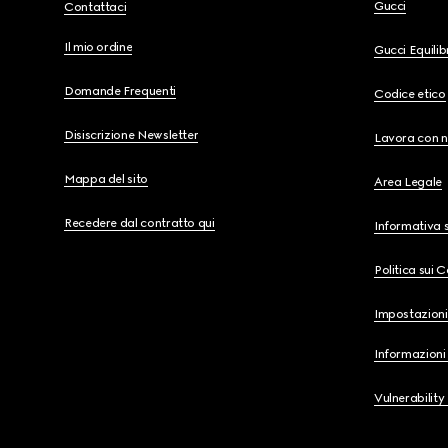
Gucci
Contattaci
Il mio ordine
Gucci Equili
Domande Frequenti
Codice etico
Disiscrizione Newsletter
Lavora con n
Mappa del sito
Area Legale
Recedere dal contratto qui
Informativa s
Politica sui 
Impostazioni
Informazioni 
Vulnerability