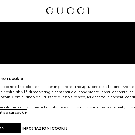
mo i cookie
ISISCRIZIONE NEWSLETT
 i cookie e tecnologie simili per migliorare la navigazione del sito, analizzarne l'
a nostra attività di marketing e consentirle di condividere i nostri contenuti ne
etwork. Continuando ad utilizzare questo sito web, lei accetta le presenti condi
i informazioni su queste tecnologie e sul loro utilizzo in questo sito web, può 
itica sui cookie
.
OK
IMPOSTAZIONI COOKIE