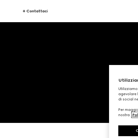
Contattaci
Utilizzia
D
Utilizziamo
agevolare l
di social n
Per maggior
nostra
Pol