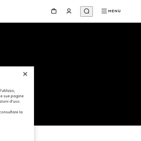
MENU
ER
utilizzo,
lle sue pagine
zioni d'uso.
consultare la