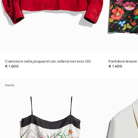
Camicia in seta jacquard con catena Incrocio GG
Pantaloni leisur
€ 1.600
€ 1.400
Novità