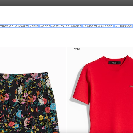
Pantaloni e Shorts
Denim
Gonne
Costumi da bagno
Cappotti e Giacche
Outerwear
Novità