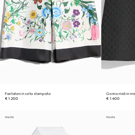
Pantaloni in seta stampata
Gonna midi in m
€ 1.200
€ 1.400
Novità
Novità