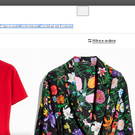
MENU
Capi in pelle
Activewear
Cocktail ed Evening
Filtra e ordina