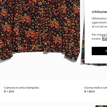
Utilizzia
Utilizziamo
agevolare l
di social n
Per maggior
nostra
Pol
Camicia in seta stampata
Gonna midi in s
€ 1.500
€ 1.800