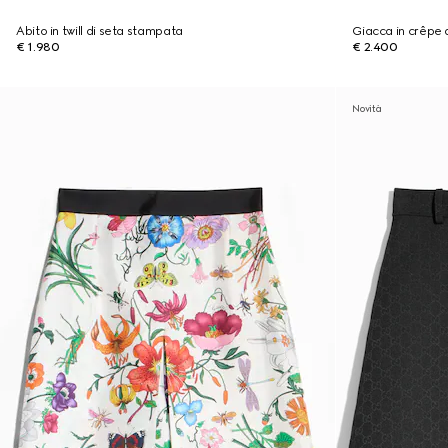
Abito in twill di seta stampata
Giacca in crêpe 
€ 1.980
€ 2.400
Novità