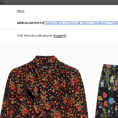
Contattaci
Donna
ABBIGLIAMENTO
Maglieria
Top e Camicie
T-Shirt e Felpe
Abiti e Tute
548 Articoli
ordinati per
Suggeriti