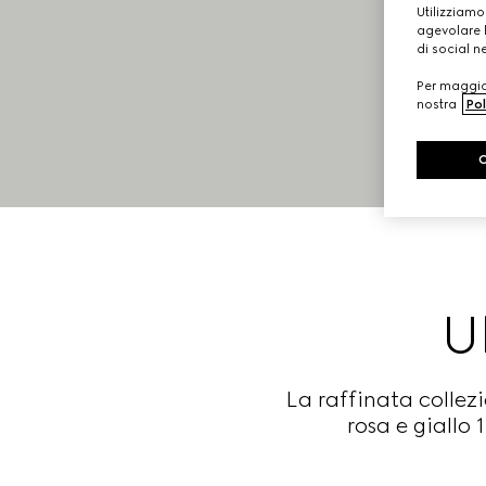
Utilizziamo
agevolare l
di social n
Per maggior
nostra
Pol
U
La raffinata collez
rosa e giallo