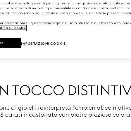
 i cookie e tecnologie simili per migliorare la navigazione del sito, analizzarne l'
a nostra attività di marketing e consentirle di condividere i nostri contenuti ne
etwork. Continuando ad utilizzare questo sito web, lei accetta le presenti condi
i informazioni su queste tecnologie e sul loro utilizzo in questo sito web, può 
itica sui cookie
.
OK
IMPOSTAZIONI COOKIE
N TOCCO DISTINTI
ione di gioielli reinterpreta l'emblematico motiv
 18 carati incastonato con pietre preziose colora