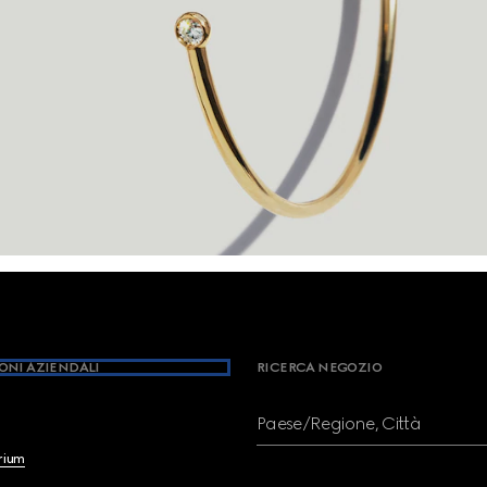
ONI AZIENDALI
RICERCA NEGOZIO
Paese/Regione, Città
brium