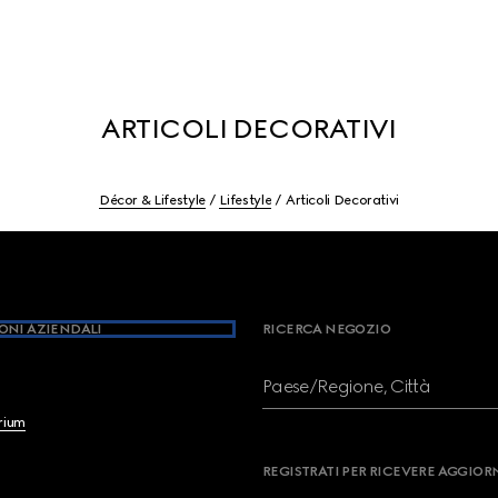
ARTICOLI DECORATIVI
Décor & Lifestyle
Lifestyle
Articoli Decorativi
ONI AZIENDALI
RICERCA NEGOZIO
Paese/Regione, Città
brium
REGISTRATI PER RICEVERE AGGIO