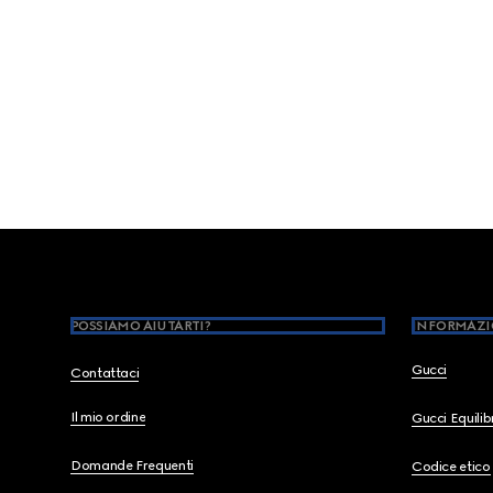
Footer
POSSIAMO AIUTARTI?
INFORMAZI
Gucci
Contattaci
Il mio ordine
Gucci Equili
Domande Frequenti
Codice etico