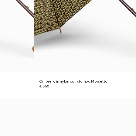
Ombrello in nylon con stampa Morsetto
€ 850