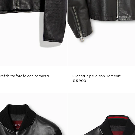
tretch traforata con cerniera
Giacca in pelle con Horsebit
€ 5.900