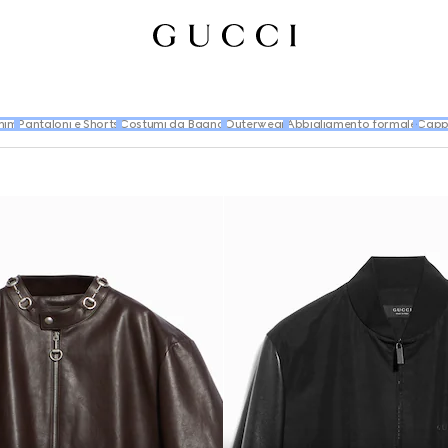
nim
Pantaloni e Shorts
Costumi da Bagno
Outerwear
Abbigliamento formale
Cappo