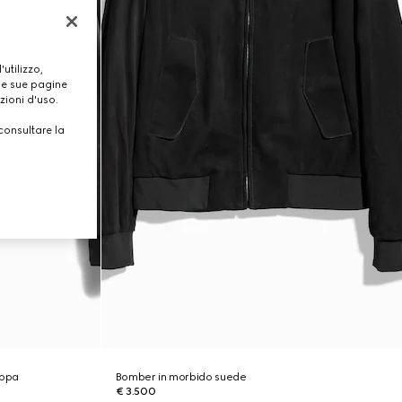
utilizzo,
lle sue pagine
zioni d'uso.
consultare la
appa
Bomber in morbido suede
€ 3.500