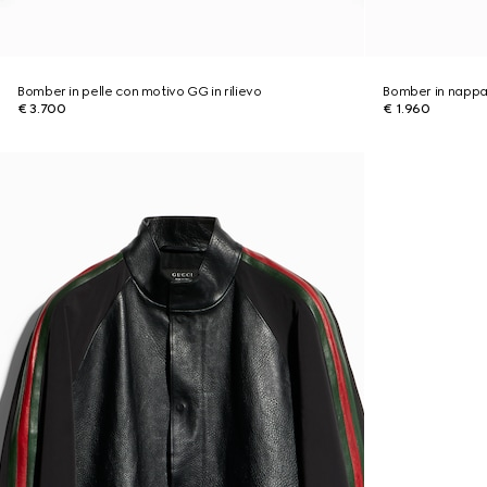
Bomber in pelle con motivo GG in rilievo
Bomber in nappa
€ 3.700
€ 1.960