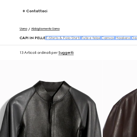
Contattaci
Uomo
Abbigliamento Uomo
CAPI IN PELLE
T-Shirts & Polo Shirts
Tute e felpe
Camicie
Maglieria
De
13 Articoli
ordinati per
Suggeriti