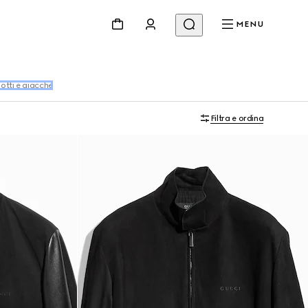
MENU
tti e giacche
Filtra e ordina