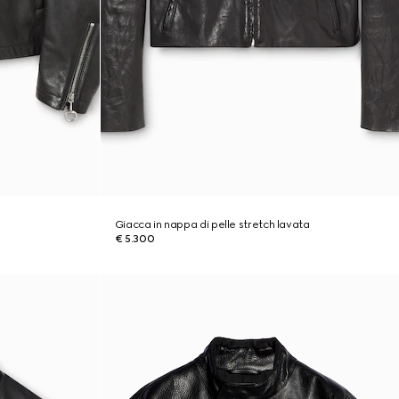
Giacca in nappa di pelle stretch lavata
€ 5.300