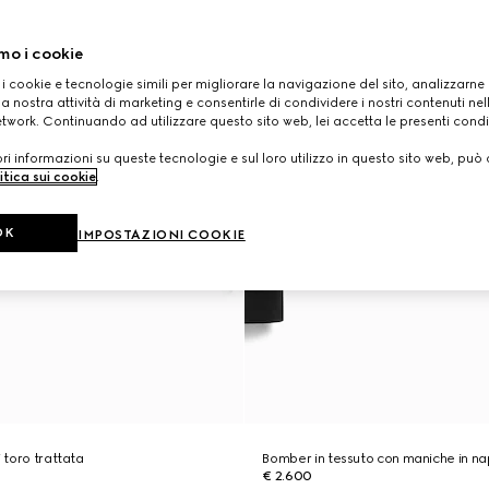
mo i cookie
 i cookie e tecnologie simili per migliorare la navigazione del sito, analizzarne l'
a nostra attività di marketing e consentirle di condividere i nostri contenuti ne
etwork. Continuando ad utilizzare questo sito web, lei accetta le presenti condi
i informazioni su queste tecnologie e sul loro utilizzo in questo sito web, può 
itica sui cookie
.
OK
IMPOSTAZIONI COOKIE
i toro trattata
Bomber in tessuto con maniche in n
€ 2.600