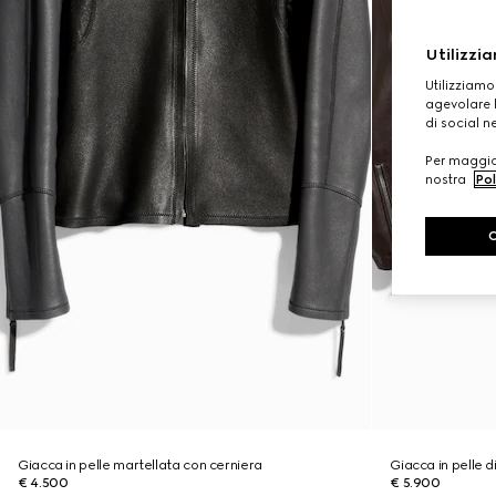
Utilizzia
Utilizziamo
agevolare l
di social n
Per maggior
nostra
Pol
Giacca in pelle martellata con cerniera
Giacca in pelle d
€ 4.500
€ 5.900