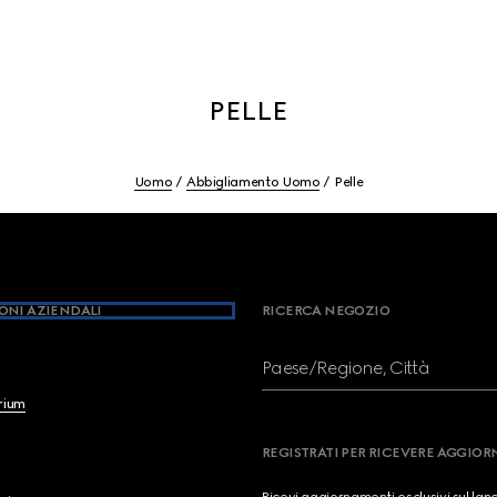
PELLE
Uomo
Abbigliamento Uomo
Pelle
ONI AZIENDALI
RICERCA NEGOZIO
Paese/Regione, Città
brium
REGISTRATI PER RICEVERE AGGIO