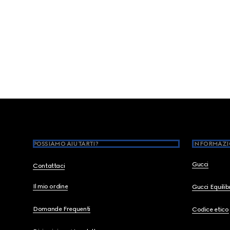
Footer
POSSIAMO AIUTARTI?
INFORMAZI
Gucci
Contattaci
Il mio ordine
Gucci Equili
Domande Frequenti
Codice etico