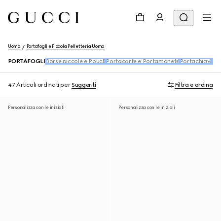
Uomo
Portafogli e Piccola Pelletteria Uomo
PORTAFOGLI
Borse piccole e Pouch
Portacarte e Portamonete
Portachiavi
Acc
47 Articoli
ordinati per
Suggeriti
Filtra e ordina
Personalizza con le iniziali
Personalizza con le iniziali