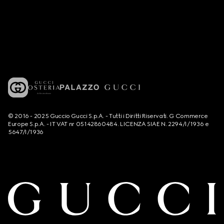
© 2016 - 2025 Guccio Gucci S.p.A. - Tutti i Diritti Riservati. G Commerce
Europe S.p.A. - IT VAT nr 05142860484. LICENZA SIAE N. 2294/I/1936 e
5647/I/1936