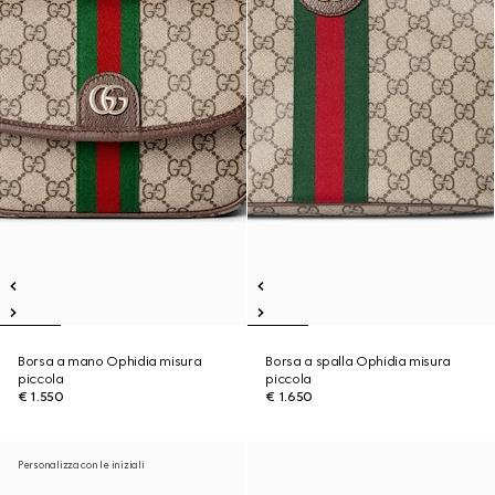
Borsa a mano Ophidia misura
Borsa a spalla Ophidia misura
piccola
piccola
€ 1.550
€ 1.650
Personalizza con le iniziali