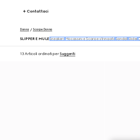
Contattaci
Donna
Scarpe Donna
SLIPPER E MULE
Sneakers
Mocassini e Scarpe stringate
Sandali
Slider
D
13 Articoli
ordinati per
Suggeriti