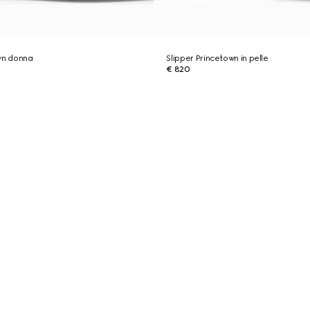
wn donna
Slipper Princetown in pelle
€ 820