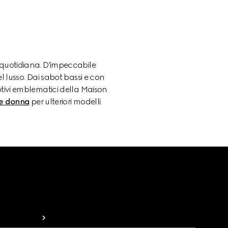
à quotidiana. D'impeccabile
l lusso. Dai sabot bassi e con
motivi emblematici della Maison
e donna
per ulteriori modelli.