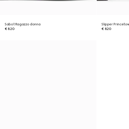
Sabot Ragazzo donna
Slipper Princeto
€ 820
€ 820