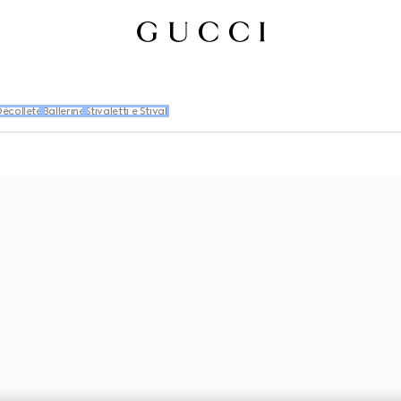
écolleté
Ballerine
Stivaletti e Stivali