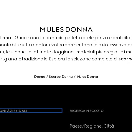
MULES DONNA
 firmati Gucci sono il connubio perfetto di eleganza e praticit
montabili e ultra confortevoli rappresentano la quintessenza de
, le silhouette raffinate sfoggiano i materiali più pregiati e i 
rtigianale tradizionale. Esplora la selezione completa di
scarp
Donna
Scarpe Donna
Mules Donna
ONI AZIENDALI
RICERCA NEGOZIO
Paese/Regione, Città