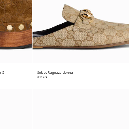
a G
Sabot Ragazzo donna
€ 820