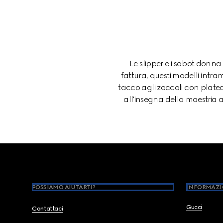
Le slipper e i sabot donna
fattura, questi modelli intra
tacco agli zoccoli con plateau
all'insegna della maestria a
Footer
POSSIAMO AIUTARTI?
INFORMAZI
Gucci
Contattaci