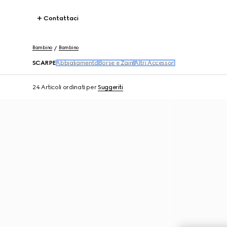
Contattaci
Bambino
Bambino
SCARPE
Abbigliamento
Borse e Zaini
Altri Accessori
24 Articoli
ordinati per
Suggeriti