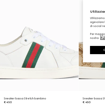
Utilizzia
Utilizziamo
agevolare l
di social n
Per maggior
nostra
Pol
Sneaker bassa Stretch bambino
Sneaker bassa S
€ 450
€ 450