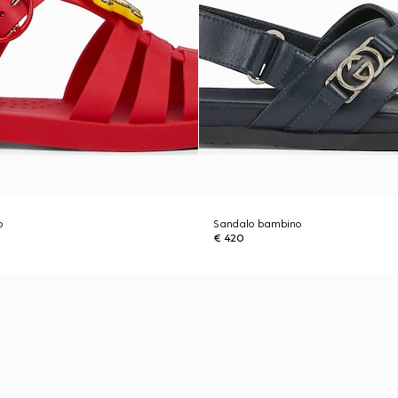
o
Sandalo bambino
€ 420