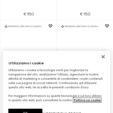
€ 950
€ 950
PERSONALIZZA CON LE INIZIALI
PERSONALIZZA CON LE INIZIALI
Utilizziamo i cookie
Utilizziamo i cookie e tecnologie simili per migliorare la
navigazione del sito, analizzarne l'utilizzo, agevolare la nostra
attività di marketing e consentirle di condividere i nostri contenuti
nelle sue pagine di social network. Continuando ad utilizzare
questo sito web, lei accetta le presenti condizioni d'uso.
BORSA A SECCHIELLO GG
BORSA A SECCHIELLO GG
EMBLEM MISURA PICCOLA
EMBLEM MISURA PICCOLA
Per maggiori informazioni su queste tecnologie e sul loro utilizzo
in questo sito web, può consultare la nostra
Politica sui cookie
.
€ 1.700
€ 1.700
OK