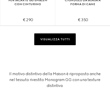
PORTACARTE GG EMBLEM
CIONDOLO DA BORSA A
CON CINTURINO
FORMA DI CANE
€ 290
€ 350
VISUALIZZA TUTTI
Il motivo distintivo della Maison è riproposto anche
nel tessuto rivestito Monogram GG con una texture
distintiva.