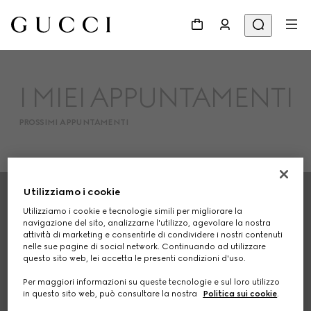
I MIEI APPUNTAMENTI
PROSSIMI APPUNTAMENTI
Footer
Utilizziamo i cookie
Utilizziamo i cookie e tecnologie simili per migliorare la
RICERCA NEGOZIO
navigazione del sito, analizzarne l'utilizzo, agevolare la nostra
attività di marketing e consentirle di condividere i nostri contenuti
Paese/Regione, Città
nelle sue pagine di social network. Continuando ad utilizzare
questo sito web, lei accetta le presenti condizioni d'uso.
Per maggiori informazioni su queste tecnologie e sul loro utilizzo
in questo sito web, può consultare la nostra
Politica sui cookie
.
REGISTRATI PER RICEVERE AGGIORNAMENTI SU GUCCI