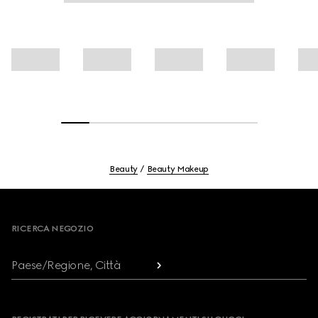
Beauty
Beauty Makeup
Footer
RICERCA NEGOZIO
Paese/Regione, Città