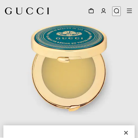
1
/
4