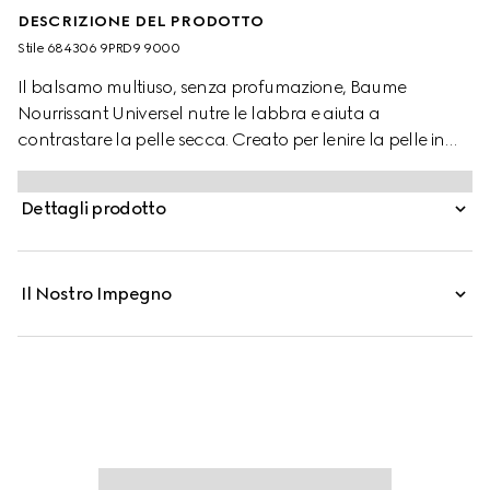
DESCRIZIONE DEL PRODOTTO
Stile ‎684306 9PRD9 9000
Il balsamo multiuso, senza profumazione, Baume
Nourrissant Universel nutre le labbra e aiuta a
contrastare la pelle secca. Creato per lenire la pelle in
modi diversi, la sua formula è ad alta concentrazione di
oli botanici, oli naturali e burro di Karité. Quest’ultimo, con
Dettagli prodotto
le sue proprietà nutrienti, riduce la generale sensazione di
secchezza, mentre gli oli di Jojoba e Ricino sono
ingredienti naturali che levigano la pelle e donano
Il Nostro Impegno
idratazione immediata. L’olio di Rosa Nera, ricco di
proprietà antiossidanti, idrata la pelle prima o dopo
l’applicazione del make-up.