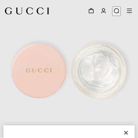
1
/
3