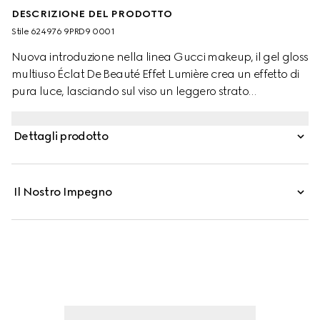
DESCRIZIONE DEL PRODOTTO
Stile ‎624976 9PRD9 0001
Nuova introduzione nella linea Gucci makeup, il gel gloss
multiuso Éclat De Beauté Effet Lumière crea un effetto di
pura luce, lasciando sul viso un leggero strato
trasparente dal grande potere illuminate.
Un'innovazione nel mondo del makeup, il gloss per
Dettagli prodotto
occhi, labbra e zigomi è presentato in un'unica tonalità
universale, che evidenzia e scolpisce i tratti del volto con
delicatezza. Formulato con una texture in gel, il prodotto
Il Nostro Impegno
può essere utilizzato per enfatizzare i lineamenti del viso
oppure sopra il trucco, per un finish luminoso effetto
rugiada.