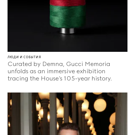
Красота
Видео
Коды Дома
ЛЮДИ И СОБЫТИЯ
Curated by Demna, Gucci Memoria
unfolds as an immersive exhibition
Gucci Equilibrium
tracing the House’s 105-year history.
Making Of
ЗАКРЫТЬ