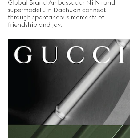
Global Brand Ambassador Ni Ni and
supermodel Jin Dachuan connect
through spontaneous moments of
friendship and joy.