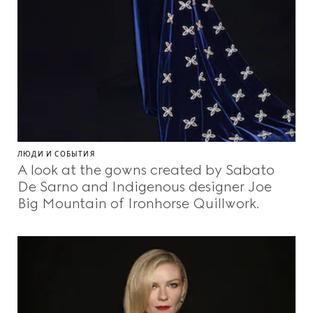
ЛЮДИ И СОБЫТИЯ
A look at the gowns created by Sabato
De Sarno and Indigenous designer Joe
Big Mountain of Ironhorse Quillwork.