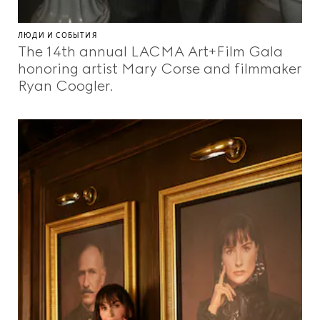
ЛЮДИ И СОБЫТИЯ
The 14th annual LACMA Art+Film Gala
honoring artist Mary Corse and filmmaker
Ryan Coogler.