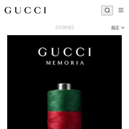
STORIES
ВСЕ
Все
Рекламные Кампании
Люди И События
Показы