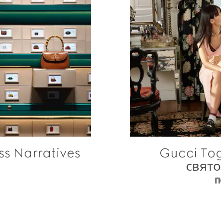
s Narratives
Gucci Tog
свят
П