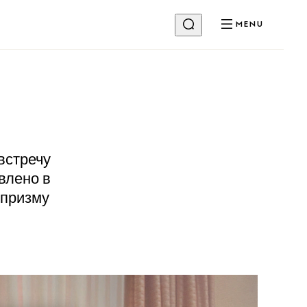
MENU
встречу
влено в
 призму