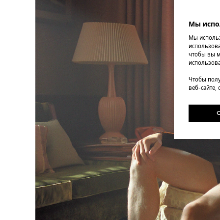
Мы испо
Мы использ
использова
чтобы вы м
использова
Чтобы полу
веб-сайте,