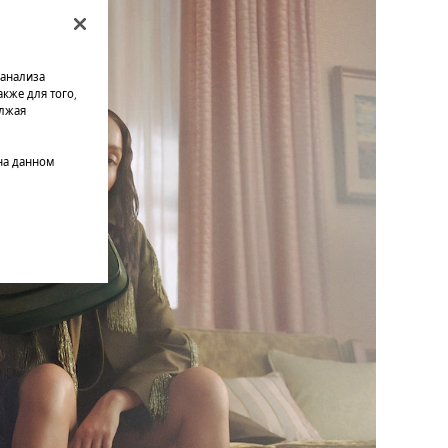
 анализа
кже для того,
олжая
на данном