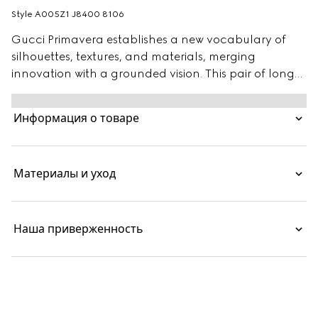
Style ‎A005Z1 J8400 8106
Gucci Primavera establishes a new vocabulary of
silhouettes, textures, and materials, merging
innovation with a grounded vision. This pair of long
pendant earrings are part of the Gucci Chiodo line,
a modern reinterpretation of the House's equestrian
Информация о товаре
heritage, taking inspiration from the horseshoe tack.
Материалы и уход
Наша приверженность