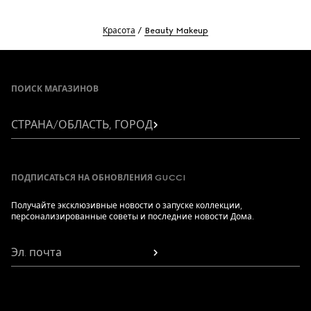
Объединяя естественное сияние и матирующий
Красота
Beauty Makeup
эффект, порошок бамбука позволяет
контролировать блеск и создавать идеальный тон.
Footer
ПОИСК МАГАЗИНОВ
СТРАНА/ОБЛАСТЬ, ГОРОД
ПОДПИСАТЬСЯ НА ОБНОВЛЕНИЯ GUCCI
Получайте эксклюзивные новости о запуске коллекции,
персонализированные советы и последние новости Дома.
Эл. почта