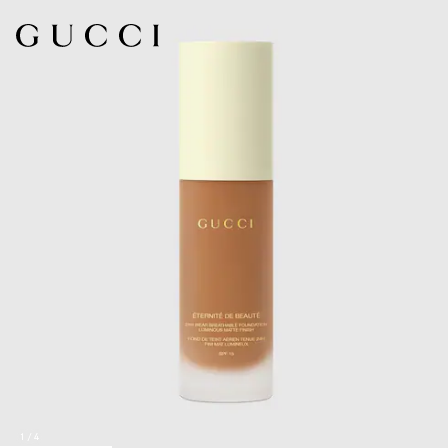
1
/
4