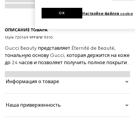
OK
Настройки файлов cookie
ОПИСАНИЕ ТОВАРА
Style ‎720169 9PFWW 9310
Gucci Beauty представляет Éternité de Beauté,
тональную основу Gucci, которая держится на коже
до 24 часов и позволяет получить полное покрытие
всего от одной капли. Легкая формула увлажняет и
успокаивает кожу, а мягкий матовый финиш
Информация о товаре
подчеркивает естественное сияние. Благодаря
сочетанию пудры для легкого нанесения и пигмента
с фирменной полимерной технологией, эта
Наша приверженность
тональная основа позволяет создать равномерное
покрытие, которое будет сохранять свежесть на
протяжении всего дня. Гиалуроновая кислота и
масло черной розы обеспечивают увлажнение
кожи, в то же время смягчая и успокаивая ее.