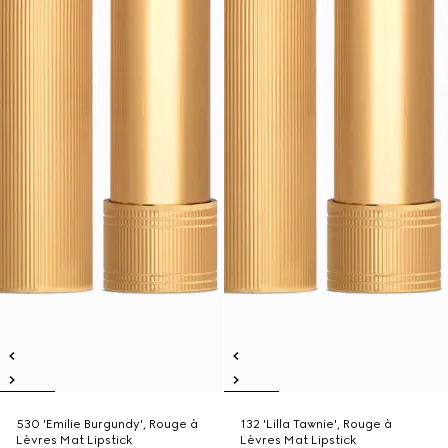
530 'Emilie Burgundy', Rouge à
132 'Lilla Tawnie', Rouge à
Lèvres Mat Lipstick
Lèvres Mat Lipstick