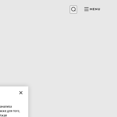
MENU
 анализа
кже для того,
олжая