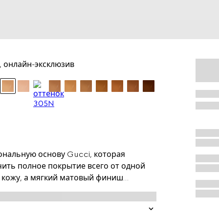
F, онлайн-эксклюзив
тональную основу Gucci, которая
чить полное покрытие всего от одной
т кожу, а мягкий матовый финиш
сочетанию пудры для легкого нанесения
ей, эта тональная основа позволяет
 сохранять свежесть на протяжении