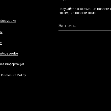
Получайте эксклюзивные новости о
последние новости Дома.
нформация
Эл. почта
cy
cy
айлов cookie
ная информация
y Disclosure Policy