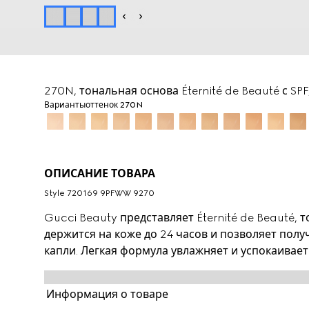
270N, тональная основа Éternité de Beauté с SP
Варианты
оттенок 270N
ОПИСАНИЕ ТОВАРА
Style ‎720169 9PFWW 9270
Gucci Beauty представляет Éternité de Beauté, 
держится на коже до 24 часов и позволяет полу
капли. Легкая формула увлажняет и успокаивае
подчеркивает естественное сияние. Благодаря 
и пигмента с фирменной полимерной технологи
Информация о товаре
создать равномерное покрытие, которое будет