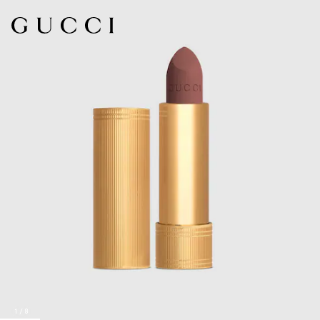
1
/
8