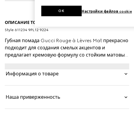
OK
Настройки файлов cookie
ОПИСАНИЕ ТОВАРА
Style ‎611234 9PL12 9224
Губная помада Gucci Rouge à Lèvres Mat прекрасно
подходит для создания смелых акцентов и
предлагает кремовую формулу со стойким матовым
финишем. Эта яркая помада дополнена маслами,
насыщенными пигментами и гелевыми восками для
Информация о товаре
создания мягкого бархатистого покрытия. Всего
после одного движения яркие пигменты проявят
истинную чистоту оттенка. Насыщенная кремовая
Наша приверженность
формула дарит ощущение легкости и
увлажненности. Помада представлена в
классическом тюбике золотистого цвета с
выгравированным узором в виде линий.