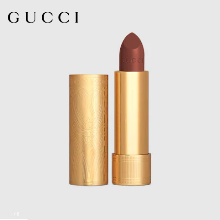
1
/
8