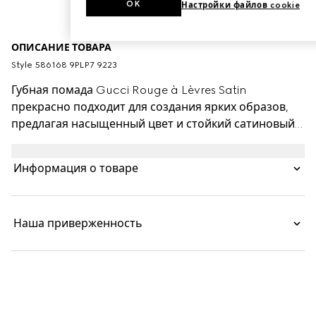
OK
Настройки файлов cookie
ОПИСАНИЕ ТОВАРА
Style ‎586168 9PLP7 9223
Губная помада Gucci Rouge à Lèvres Satin
прекрасно подходит для создания ярких образов,
предлагая насыщенный цвет и стойкий сатиновый
финиш. Кремовая формула с маслами и смесью
восков и смолы обеспечивает увлажнение и
Информация о товаре
комфорт. Легкая и наслаиваемая от среднего до
плотного покрытия помада Gucci Rouge à Lèvres
Satin представлена в тюбике золотистого цвета с
Наша приверженность
выгравированным узором в стиле ар-деко.