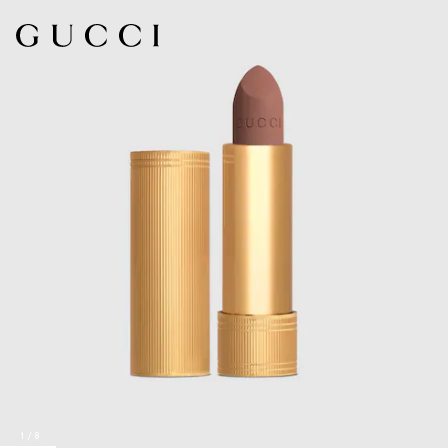
1
/
8