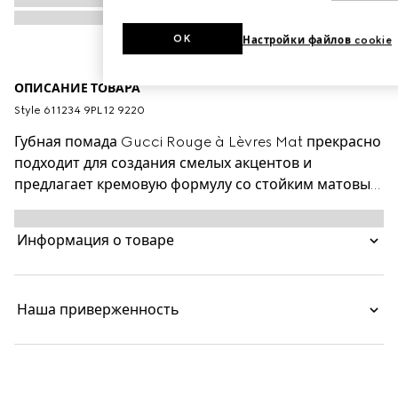
OK
Настройки файлов cookie
ОПИСАНИЕ ТОВАРА
Style ‎611234 9PL12 9220
Губная помада Gucci Rouge à Lèvres Mat прекрасно
подходит для создания смелых акцентов и
предлагает кремовую формулу со стойким матовым
финишем. Эта яркая помада дополнена маслами,
насыщенными пигментами и гелевыми восками для
Информация о товаре
создания мягкого бархатистого покрытия. Всего
после одного движения яркие пигменты проявят
истинную чистоту оттенка. Насыщенная кремовая
Наша приверженность
формула дарит ощущение легкости и
увлажненности. Помада представлена в
классическом тюбике золотистого цвета с
выгравированным узором в виде линий.