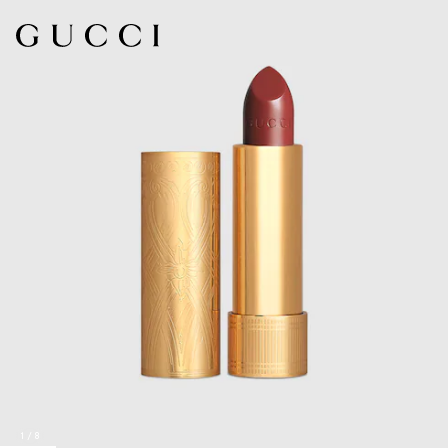
1
/
8