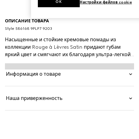
OK
Настройки файлов cookie
ОПИСАНИЕ ТОВАРА
Style ‎586168 9PLP7 9203
Насыщенные и стойкие кремовые помады из
коллекции Rouge à Lèvres Satin придают губам
яркий цвет и смягчают их благодаря ультра-легкой
текстуре и увлажняющему эффекту. Серия
великолепных оттенков вдохновлена легендарными
Информация о товаре
голливудскими фильмами и персонажами
«позолоченного века». Яркие оттенки отражают
самобытность и эксцентричность новой коллекции
Наша приверженность
Дома — неограниченная свобода самовыражения с
каждой губной помадой в изысканной упаковке
золотистого цвета, украшенной замысловатой
гравировкой.