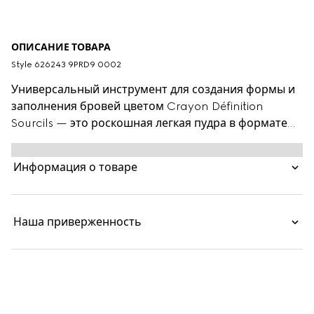
ОПИСАНИЕ ТОВАРА
Style ‎626243 9PRD9 0002
Универсальный инструмент для создания формы и
заполнения бровей цветом Crayon Définition
Sourcils — это роскошная легкая пудра в формате
карандаша. Инновационная текстура позволяет
добиться матового оттенка без хлопьев и
Информация о товаре
наслаивать продукт для создания нужного эффекта.
Продукт легко растушевывается и имитирует
настоящие волоски для создания естественного
Наша приверженность
образа, а двусторонняя конструкция со щеточкой
помогает распределить продукт.