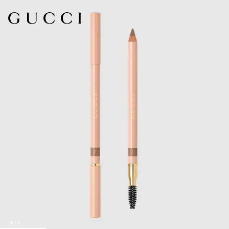
1
/
5