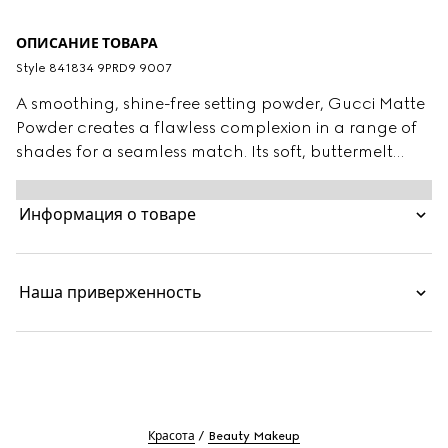
ОПИСАНИЕ ТОВАРА
Style ‎841834 9PRD9 9007
A smoothing, shine-free setting powder, Gucci Matte
Powder creates a flawless complexion in a range of
shades for a seamless match. Its soft, buttermelt
texture glides on with a sponge applicator, delivering
instant blurring and mattifying results. Infused with
Информация о товаре
soothing Black Rose Oil, the buildable formula offers
non-drying comfort and a lightweight, second-skin
feel.
Наша приверженность
Красота
Beauty Makeup