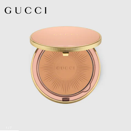
1
/
7