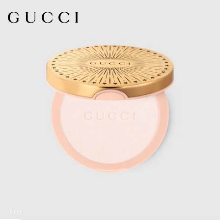
1
/
11