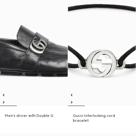
Men's driver with Double G
Gucci Interlocking cord
bracelet